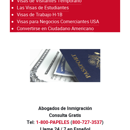
Visas de Visitantes Temporario
Las Visas de Estudiantes
Visas de Trabajo H-1B
Visas para Negocios Comerciantes USA
Convertirse en Ciudadano Americano
Abogados de Inmigración
Consulta Gratis
Tel:
1-800-PAPELES
(
800-727-3537
)
Llame 24 / 7 en Español