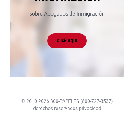
circunstancias urgentes.
sobre Abogados de Inmigración
Asilo y Refugio
Solicitud de asilo y refugio en
Estados Unidos
click aqui
© 2010 2026
800-PAPELES
(
800-727-3537
)
derechos reservados
privacidad