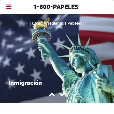
1-800-PAPELES
¿Como Arreglar mis Papeles?
Inmigración