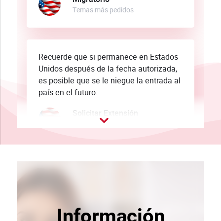
Temas más pedidos
Recuerde que si permanece en Estados
Unidos después de la fecha autorizada,
es posible que se le niegue la entrada al
país en el futuro.
Solicitar Extensión
Estadía en Estados Unidos
El Gobierno de Estados Unidos ofrece
programas humanitarios para
extranjeros que necesitan asilo o refugio
debido a catástrofes, opresión,
Información
emergencias médicas u otras