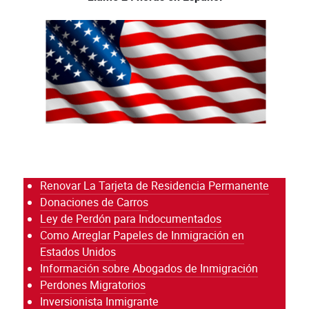
Renovar La Tarjeta de Residencia Permanente
Donaciones de Carros
Ley de Perdón para Indocumentados
Como Arreglar Papeles de Inmigración en
Estados Unidos
Información sobre Abogados de Inmigración
Perdones Migratorios
Inversionista Inmigrante