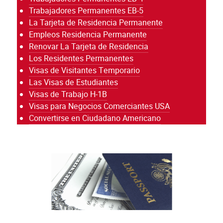
Trabajadores Permanentes EB-5
La Tarjeta de Residencia Permanente
Empleos Residencia Permanente
Renovar La Tarjeta de Residencia
Los Residentes Permanentes
Visas de Visitantes Temporario
Las Visas de Estudiantes
Visas de Trabajo H-1B
Visas para Negocios Comerciantes USA
Convertirse en Ciudadano Americano